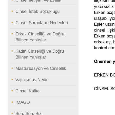
Cinsel İletişim ve Evlilik
ilişkisini 
yetersizlik
Cinsel İstek Bozukluğu
Erken boşal
ulaşabiliyo
Cinsel Sorunların Nedenleri
Eşler uzun 
cinsel ili
Erkek Cinselliği ve Doğru
Erken boşa
Bilinen Yanlışlar
erkek eş, b
kontrol etm
Kadın Cinselliği ve Doğru
Bilinen Yanlışlar
Önerilen y
Masturbasyon ve Cinsellik
ERKEN B
Vajinismus Nedir
CİNSEL S
Cinsel Kalite
IMAGO
Ben, Sen, Biz