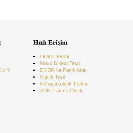
z
Hızlı Erişim
Online Terapi
Moxo Dikkat Testi
Olur?
EMDR ve Panik Atak
Kişilik Testi
Nöropsikolojik Testler
ACE Travma Ölçek