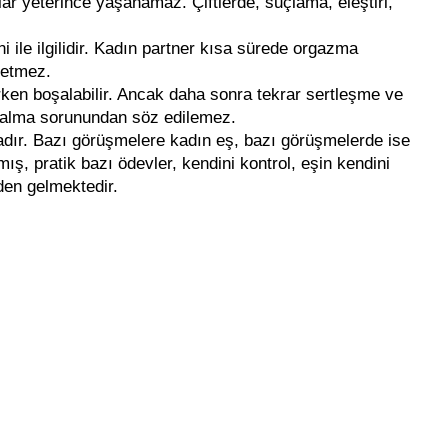
zlar yeterince yaşanamaz. Çiftlerde, suçlama, eleştiri,
.
ini ile ilgilidir. Kadın partner kısa sürede orgazma
 etmez.
erken boşalabilir. Ancak daha sonra tekrar sertleşme ve
boşalma sorunundan söz edilemez.
dır. Bazı görüşmelere kadın eş, bazı görüşmelerde ise
ış, pratik bazı ödevler, kendini kontrol, eşin kendini
nden gelmektedir.