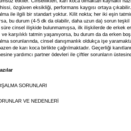
olumsuz etkiler. Cinsellikten, karı koca olmaktan kaynaklı ha
 hissi, özgüven eksikliği, performans kaygısı ortaya çıkabilir
ma ile ilgili bir standart yoktur. Kilit nokta; her iki eşin tatm
rsa, bu durum (4-5 dk da olabilir, daha uzun da) sorun teşkil
süre cinsel ilişkide bulunmamışsa, ilk ilişkilerde de erkek 
şki ve karşılıklı tatmin yaşanıyorsa, bu durum da da erken 
lma sorunlarında, cinsel danışmanlık oldukça işe yaramakta
azen de karı koca birlikte çağrılmaktadır. Geçerliği kanıtlanm
esine yardımcı partner ödevleri ile çiftler sorunların üstesi
azılar
OŞALMA SORUNLARI
ORUNLAR VE NEDENLERİ