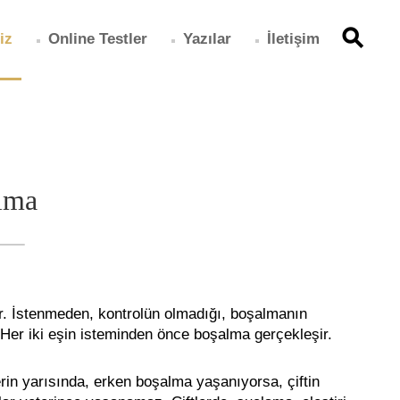
iz
Online Testler
Yazılar
İletişim
lma
dür. İstenmeden, kontrolün olmadığı, boşalmanın
 Her iki eşin isteminden önce boşalma gerçekleşir.
rin yarısında, erken boşalma yaşanıyorsa, çiftin