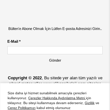
Bülten'e Abone Olmak İçin Lütfen E-posta Adresinizi Girin..
E-Mail *
Gönder
Copyright © 2022
, Bu sitede yer alan tüm yazılı ve
görsel materyaller www.elikapsikoloji.com sitesine
aittir.
Size daha iyi hizmet sunabilmek amacıyla çerezleri
kullanıyoruz.
Çerezler Hakkında Aydınlatma Metni
için
®
Bu site
Ela Design
Yazılımları ile hazırlanmıştır.
tıklayınız. Bu siteyi kullanmaya devam ederseniz,
Gizlilik
ve
Çerez Politikamızı
kabul etmiş olursunuz